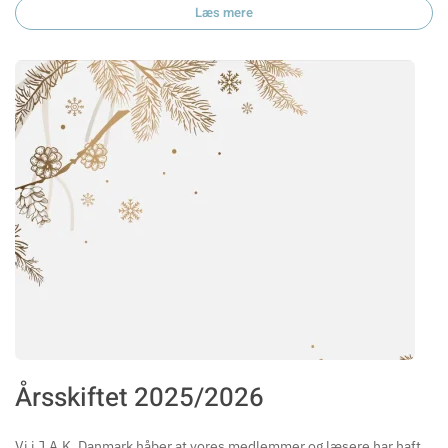
Læs mere
Årsskiftet 2025/2026
Vi i J.A.K. Danmark håber at vores medlemmer og læsere har haft