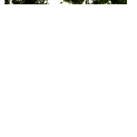
Generalforsamling på Højbo
den 15. marts 2025
Før generalforsamlingen har vi inviteret Randiphine Beierholm til
at komme og give os et indblik i de omfattende farer og risici, der
er ved anvendelsen af Round Up (Glyphosat)
Læs mere