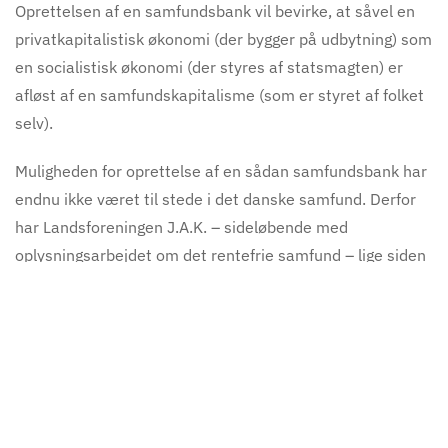
Oprettelsen af en samfundsbank vil bevirke, at såvel en
privatkapitalistisk økonomi (der bygger på udbytning) som
en socialistisk økonomi (der styres af statsmagten) er
afløst af en samfundskapitalisme (som er styret af folket
selv).
Muligheden for oprettelse af en sådan samfundsbank har
endnu ikke været til stede i det danske samfund. Derfor
har Landsforeningen J.A.K. – sideløbende med
oplysningsarbejdet om det rentefrie samfund – lige siden
stiftelsen i 1931 søgt at opbygge praktiske funktioner, der
som modstykke til den herskende økonomi i det danske
samfund har kunnet realisere dele af J.A.K. bevægelsens
program.