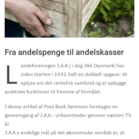
Fra andelspenge til andelskasser
L
andsforeningen J.A.K.( i dag JAK Danmark) har
siden starten i 1931 haft en dobbelt opgave: At
oplyse om det rentefrie samfund og at opbygge
praktiske funktioner til fremme af formålet.
I denne artikel af Poul Busk Sørensen foretages en
gennemgang af J.A.K.- virksomheder gennem næsten 75
år.
J.A.K.s endelige mål på det økonomiske område er, at