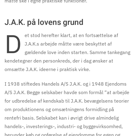
måtte ske i egne praktiske funktioner.
J.A.K. på lovens grund
D
et stod herefter klart, at en fortsættelse af
J.A.K.s arbejde måtte være beskyttet af
gældende love inden starten. Samme tankegang
kendetegner den personkreds, der i dag ønsker at
omsætte J.A.K. ideerne i praktisk virke.
I 1938 stiftedes Handels A/S J.A.K. og i 1948 Ejendoms
A/S J.A.K. Begge selskaber havde som formål “at arbejde
for udbredelse af kendskab til J.A.K. bevægelsens teorier
om produktionens og omsætningens formidling på
rentefri basis. Selskabet kan i øvrigt drive almindelig
handels-, investerings-, industri- og byggevirksomhed,
herunder køb og opførelse af ejendomme for egen og