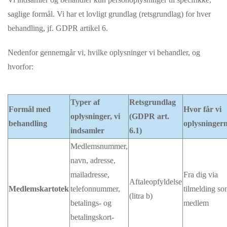
saglige formål. Vi har et lovligt grundlag (retsgrundlag) for hver
behandling, jf. GDPR artikel 6.
Nedenfor gennemgår vi, hvilke oplysninger vi behandler, og
hvorfor:
Typer af
Retsgrundlag
Formål med
Hvor får vi
oplysninger, vi
(GDPR art.
behandling
oplysningern
indsamler
6.1)
Medlemsnummer,
navn, adresse,
mailadresse,
Fra dig via
Aftaleopfyldelse
Medlemskartotek
telefonnummer,
tilmelding s
(litra b)
betalings- og
medlem
betalingskort-