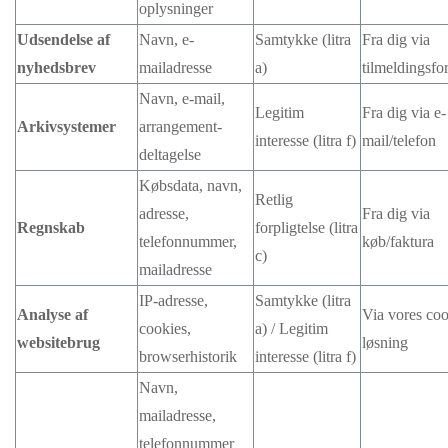
oplysninger
Udsendelse af
Navn, e-
Samtykke (litra
Fra dig via
nyhedsbrev
mailadresse
a)
tilmeldingsfo
Navn, e-mail,
Legitim
Fra dig via e-
Arkivsystemer
arrangement-
interesse (litra f)
mail/telefon
deltagelse
Købsdata, navn,
Retlig
adresse,
Fra dig via
Regnskab
forpligtelse (litra
telefonnummer,
køb/faktura
c)
mailadresse
IP-adresse,
Samtykke (litra
Analyse af
Via vores coo
cookies,
a) / Legitim
websitebrug
løsning
browserhistorik
interesse (litra f)
Navn,
mailadresse,
telefonnummer