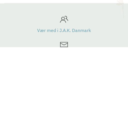
Vær med i J.A.K. Danmark
Modtag nyhedsbrev
JAK Danmark
CVR-nummer
43208012
§ Privatlivspolitik